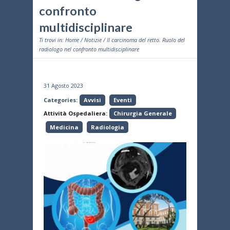
confronto
multidisciplinare
Ti trovi in:
Home
/
Notizie
/ Il carcinoma del retto. Ruolo del
radiologo nel confronto multidisciplinare
31 Agosto 2023
Categories:
Avvisi
Eventi
Attività Ospedaliera:
Chirurgia Generale
Medicina
Radiologia