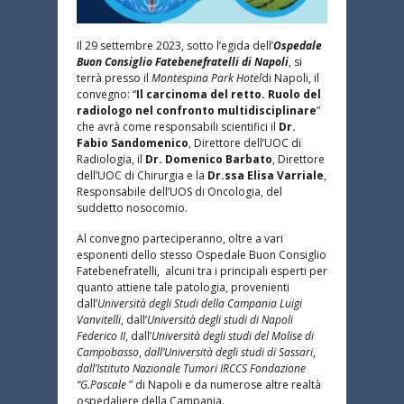
Il 29 settembre 2023, sotto l’egida dell’
Ospedale
Buon Consiglio Fatebenefratelli di Napoli
, si
terrà presso il
Montespina Park Hotel
di Napoli, il
convegno: “
Il carcinoma del retto. Ruolo del
radiologo nel confronto multidisciplinare
”
che avrà come responsabili scientifici il
Dr.
Fabio Sandomenico
, Direttore dell’UOC di
Radiologia, il
Dr. Domenico Barbato
, Direttore
dell’UOC di Chirurgia e la
Dr.ssa Elisa Varriale
,
Responsabile dell’UOS di Oncologia, del
suddetto nosocomio.
Al convegno parteciperanno, oltre a vari
esponenti dello stesso Ospedale Buon Consiglio
Fatebenefratelli, alcuni tra i principali esperti per
quanto attiene tale patologia, provenienti
dall’
Università degli Studi della Campania Luigi
Vanvitelli
, dall’
Università degli studi di Napoli
Federico II
, dall’
Università degli studi del Molise di
Campobasso
,
dall’Università degli studi di Sassari
,
dall’Istituto Nazionale Tumori IRCCS Fondazione
“G.Pascale
” di Napoli e da numerose altre realtà
ospedaliere della Campania.