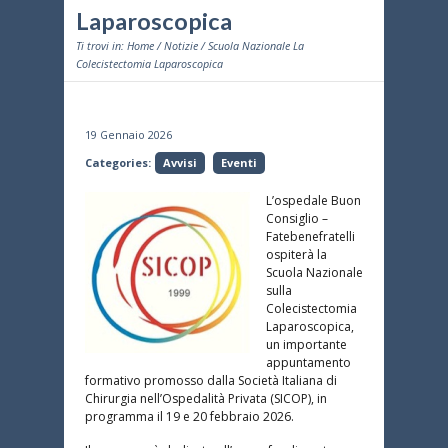
Laparoscopica
Ti trovi in:
Home
/
Notizie
/ Scuola Nazionale La
Colecistectomia Laparoscopica
19 Gennaio 2026
Categories:
Avvisi
Eventi
L’ospedale Buon
Consiglio –
Fatebenefratelli
ospiterà la
Scuola Nazionale
sulla
Colecistectomia
Laparoscopica,
un importante
appuntamento
formativo promosso dalla Società Italiana di
Chirurgia nell’Ospedalità Privata (SICOP), in
programma il 19 e 20 febbraio 2026.