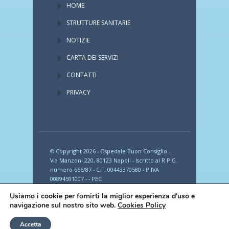
HOME
STRUTTURE SANITARIE
NOTIZIE
CARTA DEI SERVIZI
CONTATTI
PRIVACY
© Copyright 2026 - Ospedale Buon Consiglio -
Via Manzoni 220, 80123 Napoli - Iscritto al R.P.G.
numero 666/87 - C.F. 00443370580 - P.IVA
00894591007 - - PEC
provincia_romana_fbf@legalmail.it
Usiamo i cookie per fornirti la miglior esperienza d'uso e
navigazione sul nostro sito web.
Cookies Policy
Accetta