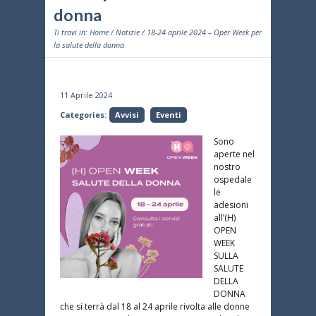
donna
Ti trovi in:
Home
/
Notizie
/ 18-24 aprile 2024 – Oper Week per
la salute della donna
11 Aprile 2024
Categories:
Avvisi
Eventi
Sono
aperte nel
nostro
ospedale
le
adesioni
all’(H)
OPEN
WEEK
SULLA
SALUTE
DELLA
DONNA
che si terrà dal 18 al 24 aprile rivolta alle donne