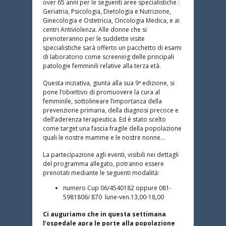
over 65 anni per le seguenti aree specialistiche :
Geriatria, Psicologia, Dietologia e Nutrizione,
Ginecologia e Ostetricia, Oncologia Medica, e ai
centri Antiviolenza. Alle donne che si
prenoteranno per le suddette visite
specialistiche sarà offerto un pacchetto di esami
di laboratorio come screening delle principali
patologie femminili relative alla terza età.
Questa iniziativa, giunta alla sua 9ª edizione, si
pone l’obiettivo di promuovere la cura al
femminile, sottolineare l’importanza della
prevenzione primaria, della diagnosi precoce e
dell’aderenza terapeutica. Ed è stato scelto
come target una fascia fragile della popolazione
quali le nostre mamme e le nostre nonne…
La partecipazione agli eventi, visibili nei dettagli
del programma allegato, potranno essere
prenotati mediante le seguenti modalità:
numero Cup 06/4540182 oppure
081-
5981806
/ 870 lune-
ven
.13,00-18,00
Ci auguriamo che in questa settimana
l’ospedale apra le porte alla popolazione